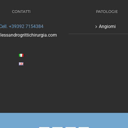
CONTATTI
PATOLOGIE
Cell. +39392 7154384
Angiomi
lessandrogrittichirurgia.com
© Copyright 2018 | Alessandro Gritti | All Rights Reserved