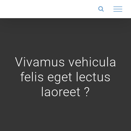
Salta
al
contenuto
Vivamus vehicula
felis eget lectus
laoreet ?