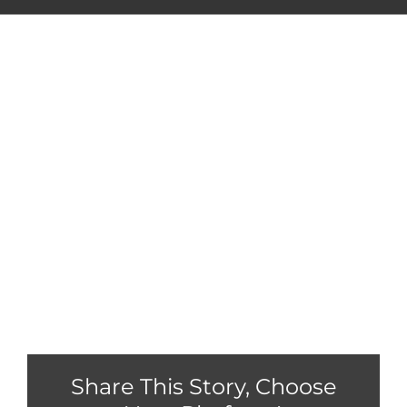
Vivamus vehicula felis eget
lectus laoreet ?
Aenean sagittis, nulla eget viverra sodales, odio sapien
venenatis massa, quis fermentum risus orci ultricies
enim. Sed elit tellus, faucibus eget leo vitae, bibendum
blandit neque.
Share This Story, Choose