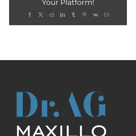
Your Platform!
Facebook
X
Reddit
LinkedIn
Tumblr
Pinterest
Vk
Email